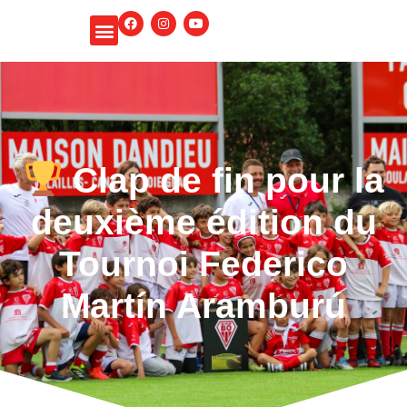
Panneau de gestion des cookies
Clap de fin pour la
deuxième édition du
Tournoi Federico
Martín Aramburú