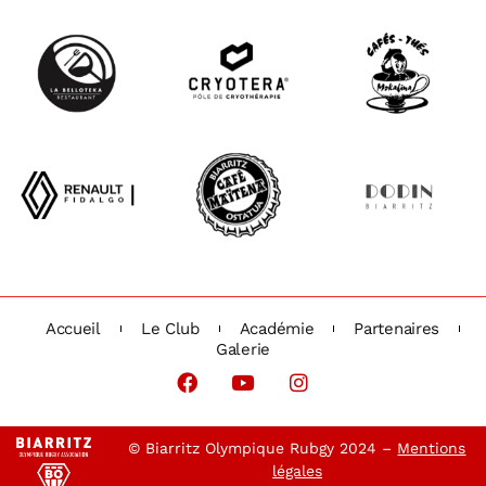
Accueil
Le Club
Académie
Partenaires
Galerie
© Biarritz Olympique Rubgy 2024 –
Mentions
légales